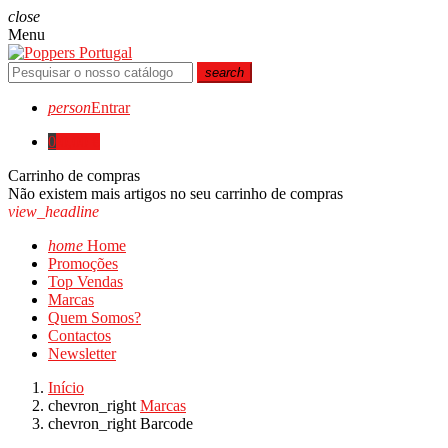
close
Menu
search
person
Entrar
0
0,00 €
Carrinho de compras
Não existem mais artigos no seu carrinho de compras
view_headline
home
Home
Promoções
Top Vendas
Marcas
Quem Somos?
Contactos
Newsletter
Início
chevron_right
Marcas
chevron_right
Barcode