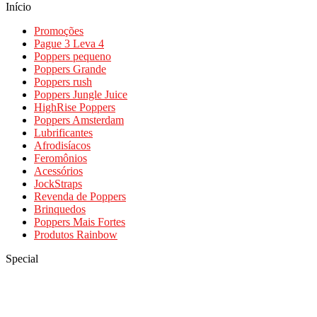
Início
Promoções
Pague 3 Leva 4
Poppers pequeno
Poppers Grande
Poppers rush
Poppers Jungle Juice
HighRise Poppers
Poppers Amsterdam
Lubrificantes
Afrodisíacos
Feromônios
Acessórios
JockStraps
Revenda de Poppers
Brinquedos
Poppers Mais Fortes
Produtos Rainbow
Special