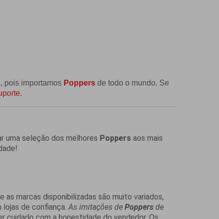
s, pois importamos
Poppers
de todo o mundo. Se
uporte
.
r uma seleção dos melhores
Poppers
aos mais
dade!
 as marcas disponibilizadas são muito variados,
lojas de confiança.
As imitações de
Poppers
de
 cuidado com a honestidade do vendedor. Os