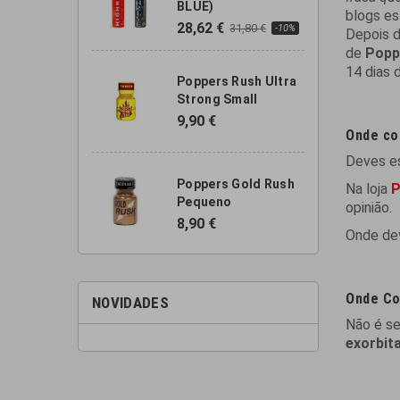
BLUE)
blogs es
28,62 €
31,80 €
-10%
Depois d
de
Popp
14 dias 
Poppers Rush Ultra
Strong Small
9,90 €
Onde co
Deves e
Poppers Gold Rush
Na loja
P
Pequeno
opinião.
8,90 €
Onde de
Onde Co
NOVIDADES
Não é s
exorbita