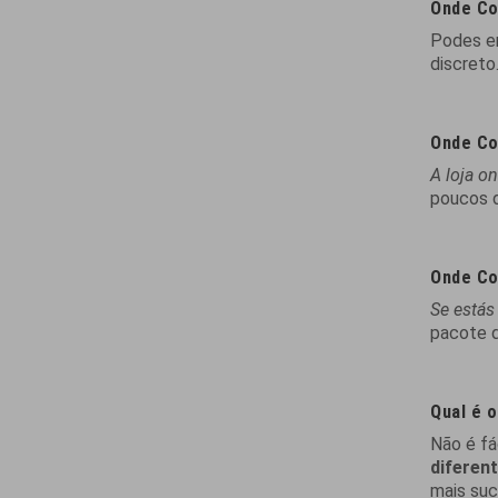
Onde Co
Podes e
discreto
Onde Co
A loja o
poucos d
Onde Co
Se estás
pacote d
Qual é 
Não é fá
diferen
mais su