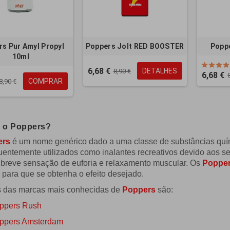
s Pur Amyl Propyl
Poppers Jolt RED BOOSTER
Poppe
10ml
6,68 €
DETALHES
8,90 €
6,68 €
COMPRAR
8,90 €
é o Poppers?
ers
é um nome genérico dado a uma classe de substâncias quím
uentemente utilizados como inalantes recreativos devido aos s
 breve sensação de euforia e relaxamento muscular. Os
Poppe
 para que se obtenha o efeito desejado.
 das marcas mais conhecidas de
Poppers
são:
ppers Rush
ppers Amsterdam