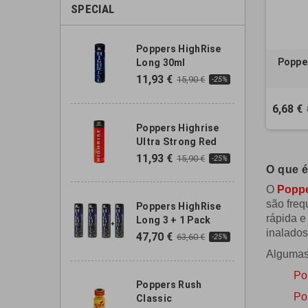
SPECIAL
Poppers HighRise
Popper
Long 30ml
11,93 €
15,90 €
-25%
6,68 €
Poppers Highrise
Ultra Strong Red
11,93 €
15,90 €
-25%
O que 
O
Popp
são freq
Poppers HighRise
rápida e
Long 3 + 1 Pack
inalados
47,70 €
63,60 €
-25%
Algumas
Po
Poppers Rush
Po
Classic