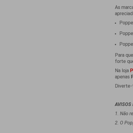
As marca
apreciad
Poppe
Popper
Poppe
Para qu
forte qu
Na loja
P
apenas
Diverte-
AVISOS 
1. Não 
2. O Pop