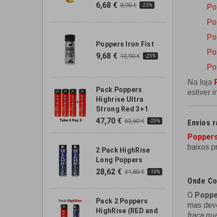
6,68 €
8,90 €
-25%
Po
Po
Po
Poppers Iron Fist
Po
9,68 €
12,90 €
-25%
Po
Na loja
Pack Poppers
estiver 
Highrise Ultra
Strong Red 3+1
47,70 €
63,60 €
-25%
Envios r
Poppers
baixos p
2 Pack HighRise
Long Poppers
28,62 €
31,80 €
-10%
Onde Co
O
Poppe
Pack 2 Poppers
mas deve
HighRise (RED and
fraca qu