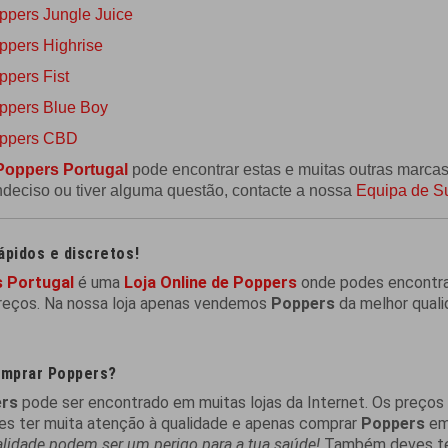
ppers Jungle Juice
ppers Highrise
ppers Fist
ppers Blue Boy
ppers CBD
Poppers Portugal
pode encontrar estas e muitas outras marca
indeciso ou tiver alguma questão, contacte a nossa
Equipa de S
ápidos e discretos!
 Portugal
é uma
Loja Online de Poppers
onde podes encontra
reços. Na nossa loja apenas vendemos
Poppers
da melhor quali
mprar Poppers?
rs
pode ser encontrado em muitas lojas da Internet. Os preços e
s ter muita atenção à qualidade e apenas comprar
Poppers
em 
alidade podem ser um perigo para a tua saúde!
Também deves ter