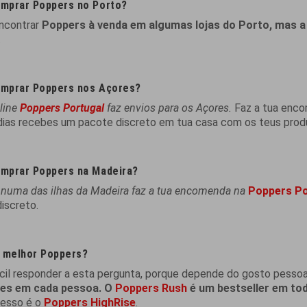
mprar Poppers no Porto?
ncontrar
Poppers à venda em algumas lojas do Porto, mas a
.
mprar Poppers nos Açores?
nline
Poppers Portugal
faz envios para os Açores.
Faz a tua enc
ias recebes um pacote discreto em tua casa com os teus prod
mprar Poppers na Madeira?
 numa das ilhas da Madeira faz a tua encomenda na
Poppers Po
iscreto.
o melhor Poppers?
cil responder a esta pergunta, porque depende do gosto pesso
tes em cada pessoa. O
Poppers Rush
é um bestseller em to
cesso é o
Poppers HighRise
.