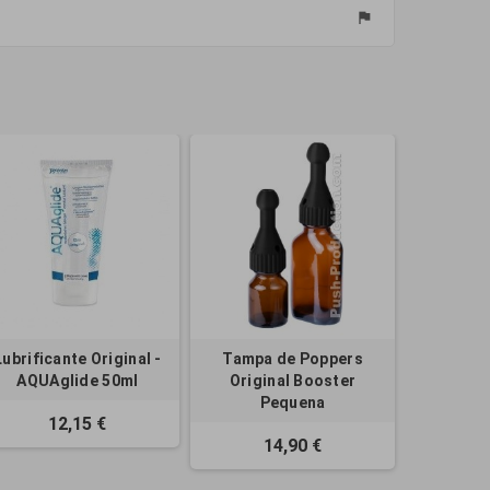
flag
Lubrificante Original -
Tampa de Poppers
AQUAglide 50ml
Original Booster
Pequena
12,15 €
14,90 €