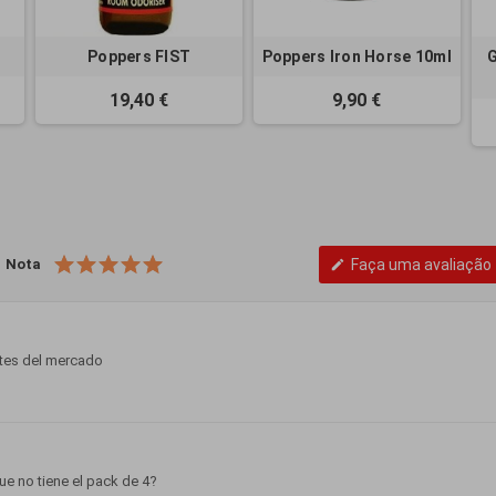
K
Poppers FIST
Poppers Iron Horse 10ml
G
19,40 €
9,90 €
Nota
Faça uma avaliação
edit
tes del mercado
e no tiene el pack de 4?