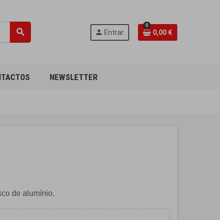
0
search
person
Entrar
0,00 €
NTACTOS
NEWSLETTER
co de alumínio.