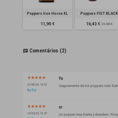
Poppers Iron Horse XL
Poppers FIST BLAC
11,90 €
16,43 €
21,90 €
Comentários
(2)
chat
Yo
21/09/24, 18:31
Seguramente de los poppers más fuer
By Ecr
sr
14/03/24, 15:27
Un popper muy fuerte y duradero. Porqu