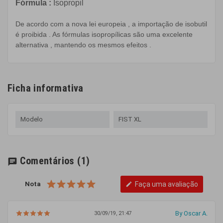
Fórmula
:
Isopropil
De acordo com a
nova lei europeia
,
a importação de
isobutil
é proibida
. As
fórmulas
isopropílicas
são
uma excelente
alternativa
, mantendo
os
mesmos efeitos
.
Ficha informativa
Modelo
FIST XL
Comentários
(1)
chat
Nota
Faça uma avaliação
edit
By Oscar A.
30/09/19, 21:47