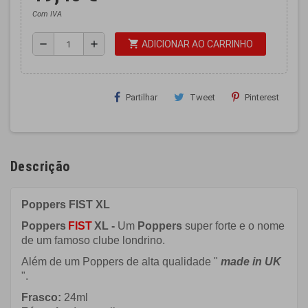
Com IVA
shopping_cart
remove
add
ADICIONAR AO CARRINHO
Partilhar
Tweet
Pinterest
Descrição
Poppers FIST XL
Poppers
FIST
XL -
Um
Poppers
super forte e o nome
de um famoso clube londrino.
Além de um Poppers de alta qualidade "
made in UK
".
Frasco:
24ml