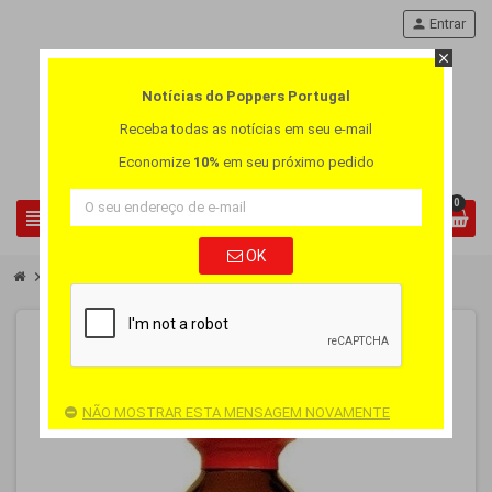
person
Entrar
close
Notícias do Poppers Portugal
Receba todas as notícias em seu e-mail
Economize
10%
em seu próximo pedido
0
view_headline
search
OK
chevron_right
chevron_right
Poppers Grande
Poppers FIST
NÃO MOSTRAR ESTA MENSAGEM NOVAMENTE