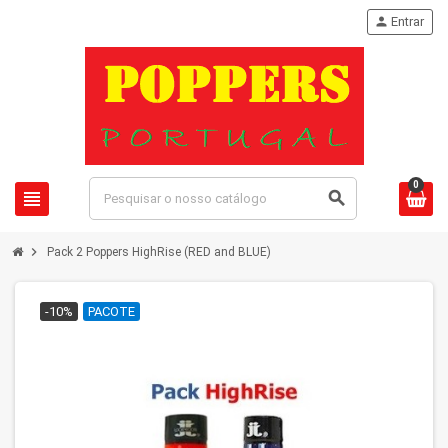
person
Entrar
0
view_headline
search
chevron_right
Pack 2 Poppers HighRise (RED and BLUE)
-10%
PACOTE