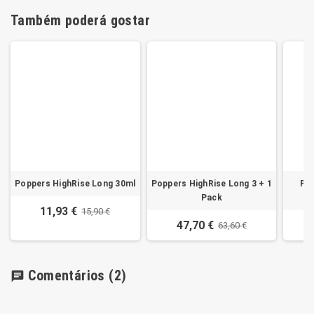
Também poderá gostar
Poppers HighRise Long 30ml
Poppers HighRise Long 3 + 1
Pop
Pack
11,93 €
15,90 €
47,70 €
63,60 €
Comentários
(2)
chat