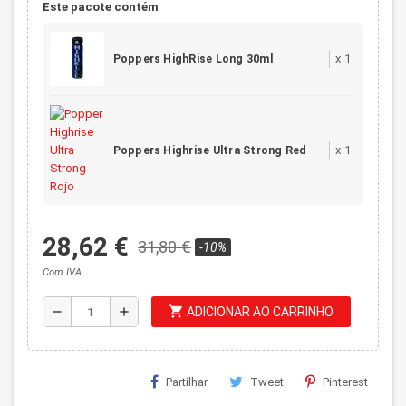
Este pacote contém
x
1
Poppers HighRise Long 30ml
x
1
Poppers Highrise Ultra Strong Red
28,62 €
31,80 €
-10%
Com IVA
shopping_cart
remove
add
ADICIONAR AO CARRINHO
Partilhar
Tweet
Pinterest