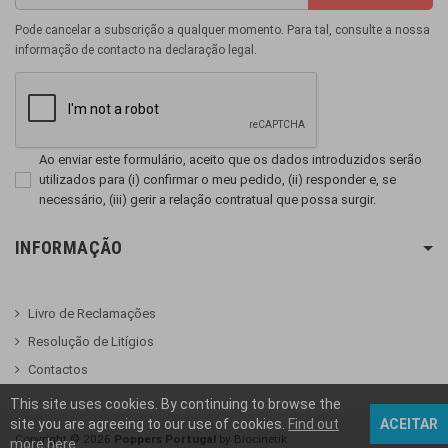
Pode cancelar a subscrição a qualquer momento. Para tal, consulte a nossa
informação de contacto na declaração legal.
Ao enviar este formulário, aceito que os dados introduzidos serão
utilizados para (i) confirmar o meu pedido, (ii) responder e, se
necessário, (iii) gerir a relação contratual que possa surgir.
INFORMAÇÃO
Livro de Reclamações
Resolução de Litígios
Contactos
This site uses cookies. By continuing to browse the
site you are agreeing to our use of cookies.
Find out
ACEITAR
Copyright ©
2026
Poppers Portugal
by Biocinetik
more here
.