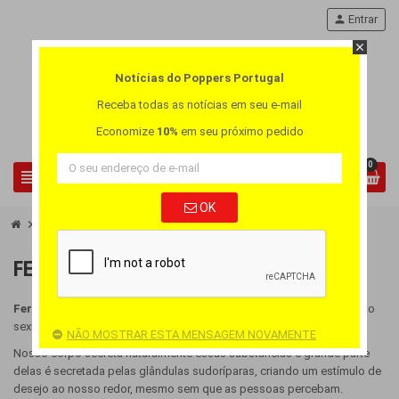
person
Entrar
close
Notícias do Poppers Portugal
Receba todas as notícias em seu e-mail
Economize
10%
em seu próximo pedido
0
view_headline
search
OK
chevron_right
Feromônios
FEROMÔNIOS
Feromônios
são substâncias químicas que aumentam nossa atração
sexual.
NÃO MOSTRAR ESTA MENSAGEM NOVAMENTE
Nosso corpo secreta naturalmente essas substâncias e grande parte
delas é secretada pelas glândulas sudoríparas, criando um estímulo de
desejo ao nosso redor, mesmo sem que as pessoas percebam.