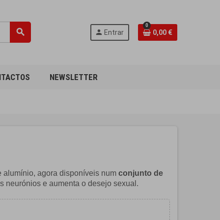
0
search
person
Entrar
0,00 €
NTACTOS
NEWSLETTER
alumínio, agora disponíveis num
conjunto de
 os neurónios e aumenta o desejo sexual.