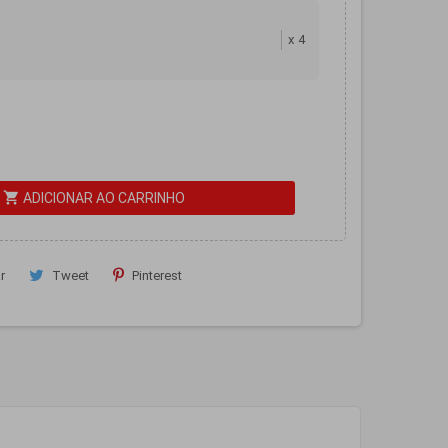
x
4
shopping_cart
ADICIONAR AO CARRINHO
r
Tweet
Pinterest