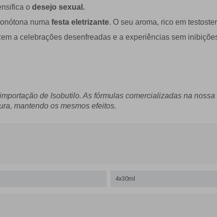
ensifica o
desejo sexual.
a monótona numa
festa eletrizante
. O seu aroma, rico em testost
m a celebrações desenfreadas e a experiências sem inibiçõe
mportação de Isobutilo. As fórmulas comercializadas na nossa lo
gura, mantendo os mesmos efeitos.
4x30ml