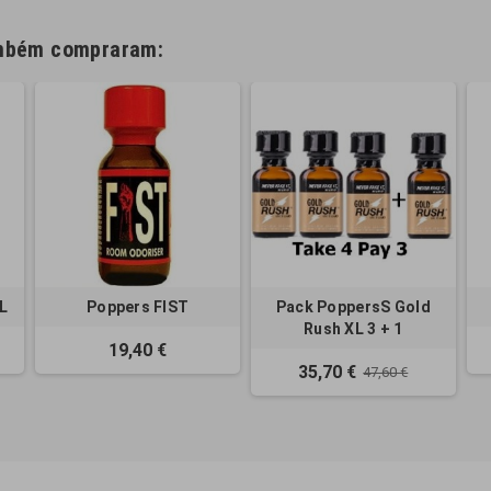
ambém compraram:
L
Poppers FIST
Pack PoppersS Gold
Rush XL 3 + 1
19,40 €
35,70 €
47,60 €