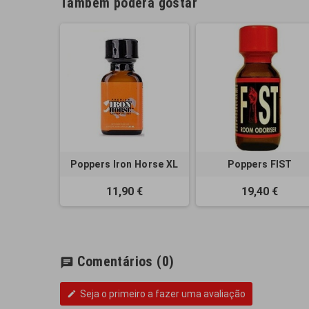
Também poderá gostar
Poppers Iron Horse XL
Poppers FIST
11,90 €
19,40 €
Comentários
(0)
chat
Seja o primeiro a fazer uma avaliação
edit