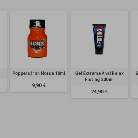
Poppers Iron Horse 10ml
Gel Extreme Anal Relax
G
Fisting 200ml
9,90 €
24,90 €