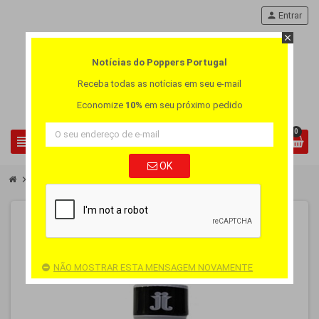
person
Entrar
close
Notícias do Poppers Portugal
Receba todas as notícias em seu e-mail
Economize
10%
em seu próximo pedido
0
view_headline
search
OK
chevron_right
chevron_right
Poppers pequeno
Poppers Jungle Juice Plus 10ml
NÃO MOSTRAR ESTA MENSAGEM NOVAMENTE