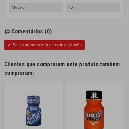
Modelo
10ml
Comentários
(0)
chat
Seja o primeiro a fazer uma avaliação
edit
Clientes que compraram este produto também
compraram: