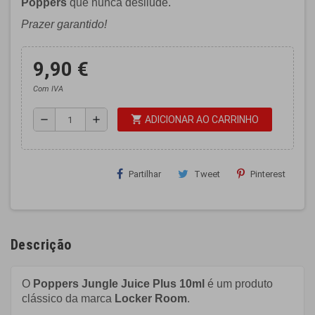
Poppers
que nunca desilude.
Prazer garantido!
9,90 €
Com IVA
shopping_cart
remove
add
ADICIONAR AO CARRINHO
Partilhar
Tweet
Pinterest
Descrição
O
Poppers
Jungle
Juice Plus 10ml
é um produto
clássico da marca
Locker Room
.