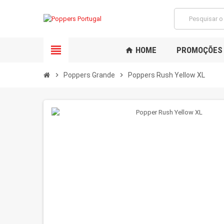
view_headline
HOME
PROMOÇÕES
home
chevron_right
Poppers Grande
chevron_right
Poppers Rush Yellow XL