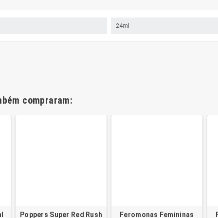
24ml
ambém compraram:
l
Poppers Super Red Rush
Feromonas Femininas