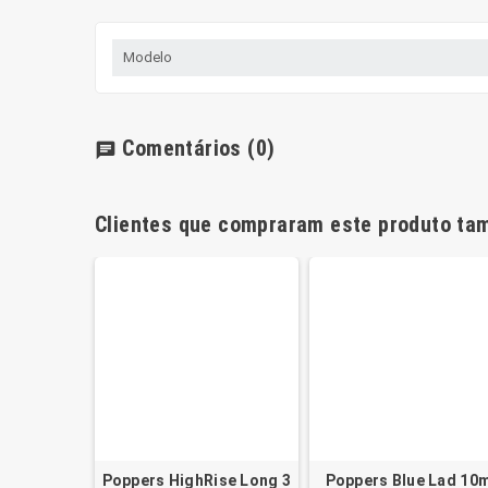
Modelo
Comentários
(0)
chat
Clientes que compraram este produto t
Poppers HighRise Long 3
Poppers Blue Lad 10m