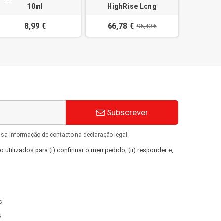
10ml
HighRise Long
8,99 €
66,78 €
95,40 €
Subscrever
ssa informação de contacto na declaração legal.
 utilizados para (i) confirmar o meu pedido, (ii) responder e,
s
s