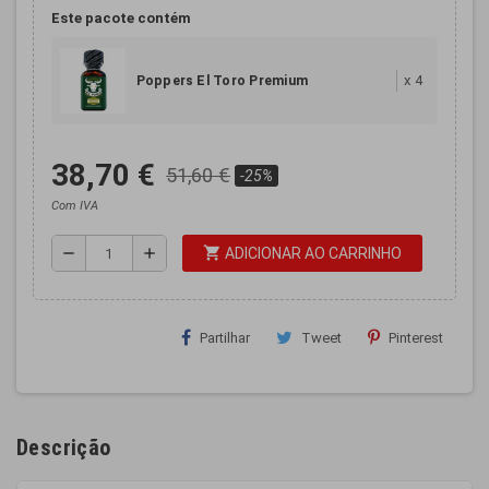
Este pacote contém
x
4
Poppers El Toro Premium
38,70 €
51,60 €
-25%
Com IVA
shopping_cart
remove
add
ADICIONAR AO CARRINHO
Partilhar
Tweet
Pinterest
Descrição