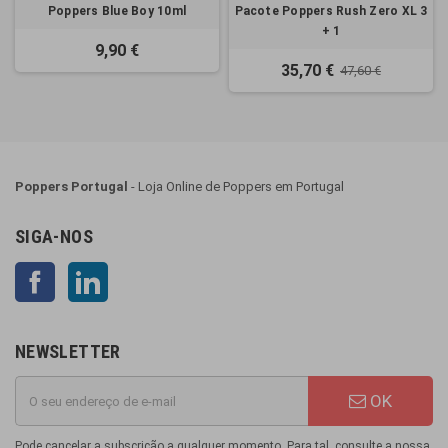
Poppers Blue Boy 10ml
Pacote Poppers Rush Zero XL 3
+ 1
9,90 €
35,70 €
47,60 €
Poppers Portugal
- Loja Online de Poppers em Portugal
SIGA-NOS
Facebook
LinkedIn
NEWSLETTER
OK
Pode cancelar a subscrição a qualquer momento. Para tal, consulte a nossa