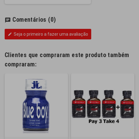
Comentários
(0)
chat
Seja o primeiro a fazer uma avaliação
edit
Clientes que compraram este produto também
compraram: