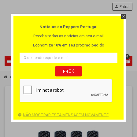
person
Entrar
close
Notícias do Poppers Portugal
Receba todas as notícias em seu e-mail
Economize
10%
em seu próximo pedido
0
view_headline
search
OK
chevron_right
chevron_right
Pague 3 Leva 4
Poppers Pack El Toro Premium 3 + 1
-25%
PACOTE
NÃO MOSTRAR ESTA MENSAGEM NOVAMENTE